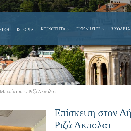
ΚΟΙΝΟΤΗΤΑ
ΕΚΚΛΗΣΙΕΣ
ΣΧΟΛΕΙΑ
ΧΙΚΗ
ΙΣΤΟΡΙΑ
Μπεσίκτας κ. Ριζά Άκπολατ
Επίσκεψη στον Δή
Ριζά Άκπολατ