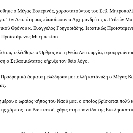
έσθηκε ο Μέγας Εσπερινός, χοροστατούντος του Σεβ. Μητροπολ
όγο. Τον Δεσπότη μας πλαισίωσαν ο Αρχιμανδρίτης κ. Γεδεών Μ
ικού Θρόνου κ. Ευάγγελος Γρηγοριάδης, Ιερατικώς Προϊσταμεν
ς Προϊστάμενος Μπεμπεκίου.
ύστου, τελέσθηκε ο Όρθρος και η Θεία Λειτουργία, ιερουργούντο
ση ο Σεβασμιώτατος κήρυξε τον θείο λόγο.
α Προδρομικά άσματα μελώδησαν με πολλή κατάνυξη ο Μέγας Κα
ας.
ημέρου ο ωραίος κήπος του Ναού μας, ο οποίος βρίσκεται πολύ
της χάριτος του Βαπτιστού, χάρις στη φροντίδα της Εκκλησιαστι