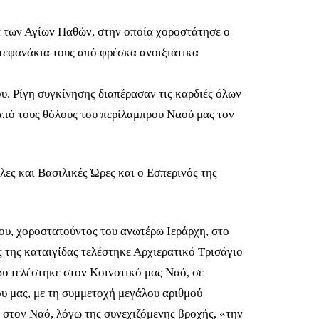
α των Αγίων Παθών, στην οποία χοροστάτησε ο
στεφανάκια τους από φρέσκα ανοιξιάτικα
υ. Ρίγη συγκίνησης διαπέρασαν τις καρδιές όλων
από τους θόλους του περίλαμπρου Ναού μας τον
ες και Βασιλικές Ώρες και ο Εσπερινός της
υ, χοροστατούντος του ανωτέρω Ιεράρχη, στο
ς της καταιγίδας τελέστηκε Αρχιερατικό Τρισάγιο
υ τελέστηκε στον Κοινοτικό μας Ναό, σε
υ μας, με τη συμμετοχή μεγάλου αριθμού
 στον Ναό, λόγω της συνεχιζόμενης βροχής, «την