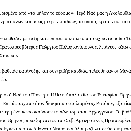
μυρισμένο από «το μήλον το εύοσμον» Ιερό Ναό μας η Ακολουθί
χριστιανών και ιδίως μικρών παιδιών, τα οποία, κρατώντας τα 
ναπέθεσαν με τάξη και ευπρέπεια κάτω από τα άχραντα πόδια Το
 Πρωτοπρεσβύτερος Γεώργιος Πολυχρονόπουλος, λιτάνευε κάτω 
Σταυρού.
βαθειάς κατάνυξης και συντριβής καρδιάς, τελέσθηκαν οι Μεγάλ
ρέα.
ηριακό Ναό του Προφήτη Ηλία η Ακολουθία του Επιταφίου Θρήνο
 Επιτάφιος, που ήταν διακριτικά στολισμένος. Κατόπιν, εξαιτία
ι περιμένουν να ακούσουν το σάλπισμα του Αρχαγγέλου. Το βράδ
ίου Θρήνου, προεξάρχοντος του Σεβ. Αρχιερατικώς Προϊσταμένο
τα Εγκώμια στον Αθάνατο Νεκρό και όλοι μαζί λιτανεύσαμε μέσα