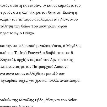
ριστός ανέστη εκ νεκρών…» και οι καμπάνες του
εγονός ότι η ζωή νίκησε τον θάνατο! Εκείνη η
ξάζαμε «τον εκ τάφου αναλάμψαντα ήλιο», στου
ετάληψη των θείων Του μυστηρίων, αφού
η για το Άγιο Πάσχα.
 και την παραδοσιακή μεγαλοπρέπεια, ο Μεγάλος
σπόρου. Το Ιερό Ευαγγέλιο διαβάστηκε σε 8
ελληνικά), αρχίζοντας από τον Αρχιερατικώς
 τελειώνοντας με τον Πατριαρχικό Διάκονο
ινα αυγά και ανταλλάχθηκε μεταξύ των
εγκάρδιες ευχές, για χρόνια πολλά, αναστάσιμα,
λουθιών της Μεγάλης Εβδομάδας και του Αγίου
στασης στη ζωή τους!