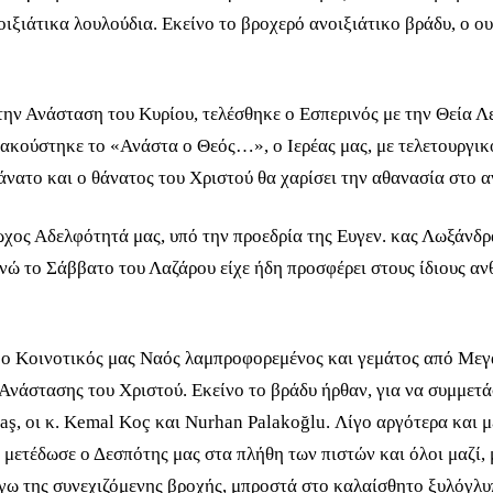
ξιάτικα λουλούδια. Εκείνο το βροχερό ανοιξιάτικο βράδυ, ο ουρ
ν Ανάσταση του Κυρίου, τελέσθηκε ο Εσπερινός με την Θεία Λ
ακούστηκε το «Ανάστα ο Θεός…», ο Ιερέας μας, με τελετουργικό
θάνατο και ο θάνατος του Χριστού θα χαρίσει την αθανασία στο 
τωχος Αδελφότητά μας, υπό την προεδρία της Ευγεν. κας Λωξάνδ
ενώ το Σάββατο του Λαζάρου είχε ήδη προσφέρει στους ίδιους α
 ο Κοινοτικός μας Ναός λαμπροφορεμένος και γεμάτος από Μεγα
 Ανάστασης του Χριστού. Εκείνο το βράδυ ήρθαν, για να συμμετά
ş, οι κ. Kemal Koç και Nurhan Palakoğlu. Λίγο αργότερα και μ
 μετέδωσε ο Δεσπότης μας στα πλήθη των πιστών και όλοι μαζί,
όγω της συνεχιζόμενης βροχής, μπροστά στο καλαίσθητο ξυλόγλ