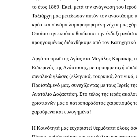
το έτος 1869. Εκεί, μετά την ανάγνωση του Ιερ
Ταξιάρχη μας μετέδωσαν αυτόν τον αναστάσιμο πα
κρύα και συνάμα λαμπροφορεμένη νύχτα μας χάρισ
Οποίου την εκούσια θυσία και την ένδοξη ανάστ
προηγουμένως διδαχθήκαμε από τον Κατηχητικό 
Αργά το πρωΐ της Αγίας και Μεγάλης Κυριακής τ
Εσπερινός της Ανάστασης, με τη συμμετοχή σύσσ
συνολικά γλώσες (ελληνικά, τουρκικά, λατινικά, 
Προϊστάμενό μας, συνεχίζοντας με τους Ιερείς τ
Ανατόλιο Δοξαστάκη. Στο τέλος της ιεράς ακολο
χριστιανών μας ο πατροπαράδοτος χαιρετισμός το
χαρούμενα και ευλογημένα!
Η Κοινότητά μας ευχαριστεί θερμότατα όλους όσ
Πάσχα, καθώς επίσης και των άλλων συναφών κοι