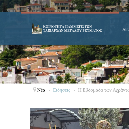
ΑΡ
Νέα
Ειδήσεις
Η Εβδομάδα των Αχράντ