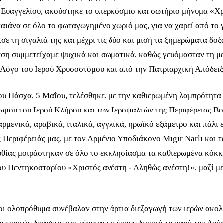
ού Ευαγγελίου, ακούστηκε το υπερκόσμιο και σωτήριο μήνυμα «Χ
ιάνα σε όλο το φωταγωγημένο χωριό μας, για να χαρεί από το γ
ε τη σιγαλιά της και μέχρι τις δύο και μισή τα ξημερώματα δο
αση συμμετείχαμε ψυχικά και σωματικά, καθώς γευόμασταν τη μ
Λόγο του Ιερού Χρυσοστόμου και από την Πατριαρχική Απόδειξ
ου Πάσχα, 5 Μαΐου, τελέσθηκε, με την καθιερωμένη λαμπρότητα
ωμου του Ιερού Κλήρου και των Ιεροψαλτών της Περιφέρειας Βο
αρμενικά, αραβικά, ιταλικά, αγγλικά, ηρωϊκό εξάμετρο και πάλι 
ης Περιφέρειάς μας, με τον Αρμένιο Υποδιάκονο Mıgır Narlı και
υθίας μοιράστηκαν σε όλο το εκκλησίασμα τα καθιερωμένα κόκκ
υ Πεντηκοσταρίου «Χριστός ανέστη - Αληθώς ανέστη!», μαζί με 
οι ολοπρόθυμα συνέβαλαν στην άρτια διεξαγωγή των ιερών ακο
νωνικών δράσεων και εύχεται να έχουν διαρκή τη χαρά της Ανά