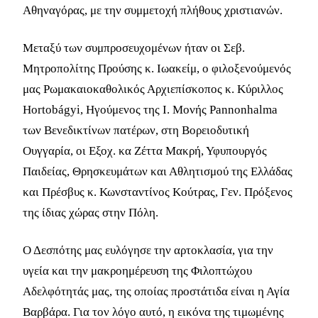
Αθηναγόρας, με την συμμετοχή πλήθους χριστιανών.
Μεταξύ των συμπροσευχομένων ήταν οι Σεβ.
Μητροπολίτης Προύσης κ. Ιωακείμ, ο φιλοξενούμενός
μας Ρωμακαιοκαθολικός Αρχιεπίσκοπος κ. Κύριλλος
Hortobágyi, Ηγούμενος της Ι. Μονής Pannonhalma
των Βενεδικτίνων πατέρων, στη Βορειοδυτική
Ουγγαρία, οι Εξοχ. κα Ζέττα Μακρή, Υφυπουργός
Παιδείας, Θρησκευμάτων και Αθλητισμού της Ελλάδας
και Πρέσβυς κ. Κωνσταντίνος Κούτρας, Γεν. Πρόξενος
της ίδιας χώρας στην Πόλη.
Ο Δεσπότης μας ευλόγησε την αρτοκλασία, για την
υγεία και την μακροημέρευση της Φιλοπτώχου
Αδελφότητάς μας, της οποίας προστάτιδα είναι η Αγία
Βαρβάρα. Για τον λόγο αυτό, η εικόνα της τιμωμένης