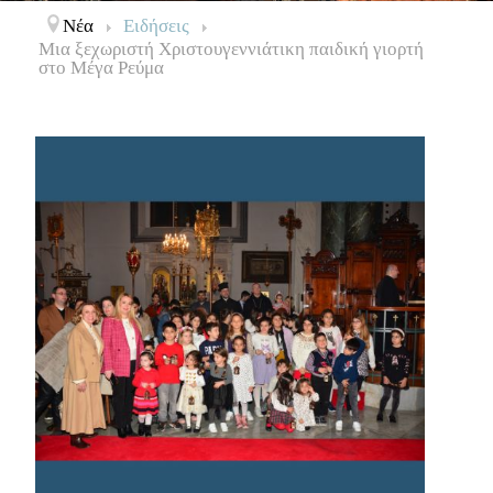
Νέα
Ειδήσεις
Μια ξεχωριστή Χριστουγεννιάτικη παιδική γιορτή
στο Μέγα Ρεύμα