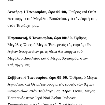
Δευτέρα, 1 Ἰανουαρίου, ὥρα 09:00,
Ὄρθρος καί Θεία
Λειτουργία τοῦ Μεγάλου Βασιλείου, γιά τήν ἑορτή του,
στόν Ταξιάρχη μας.
Παρασκευή, 5 Ἰανουαρίου, ὥρα 08:30,
Ὄρθρος,
Μεγάλες Ὧρες, ὁ Μέγας Ἑσπερινός τῆς ἑορτῆς τῶν
Ἁγίων Θεοφανείων μέ τή Θεία Λειτουργία τοῦ
Μεγάλου Βασιλείου καί ὁ Μέγας Ἁγιασµός, στόν
Ταξιάρχη μας.
Σάββατο, 6 Ἰανουαρίου, ὥρα 09:00,
Ὄρθρος, ὁ Μέγας
Ἁγιασµός καί Θεία Λειτουργία τῆς ἑορτῆς τῶν Ἁγίων
Θεοφανείων, στόν Ταξιάρχη μας.
Ὥρα: 16:00,
Μέγας
Ἑσπερινός στόν Ἱερό Ναό Ἁγίου Ἰωάννου
Ξηροκρήνης, γιά τήν ἑορτή τῆς Συνάξεώς του.