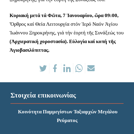
Κυριακή μετά τά Φῶτα, 7 Ἰανουαρίου, ὥρα 09:00,
Ὄρθρος καί Θεία Λειτουργία στόν Ἱερό Ναόν Ἁγίου
Ἰωάννου Ξηροκρήνης, γιά τήν ἑορτή τῆς Συνάξεώς του
(Ἀρχιερατική χοροστασία). Εὐλογία καί κοπή τῆς
Ἁγιοβασιλόπιττας.
Στοιχεία επικοινωνίας
Κοινότητα Παμμεγίστων Ταξιαρχών Μεγάλου
Ρεύματος